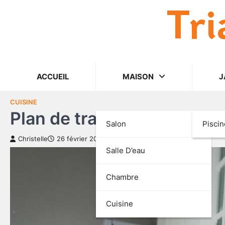
Tri
Skip
to
content
ACCUEIL
MAISON
J
CUISINE
Plan de travail noyer : co
Salon
Piscin
Christelle
26 février 2026
Salle D’eau
Chambre
Cuisine