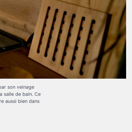
 par son veinage
a salle de bain. Ce
re aussi bien dans