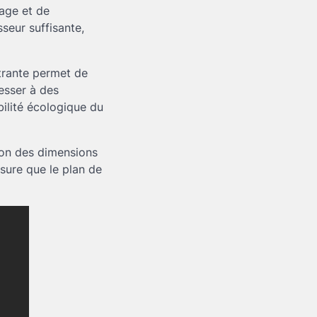
sage et de
sseur suffisante,
étrante permet de
resser à des
bilité écologique du
tion des dimensions
assure que le plan de