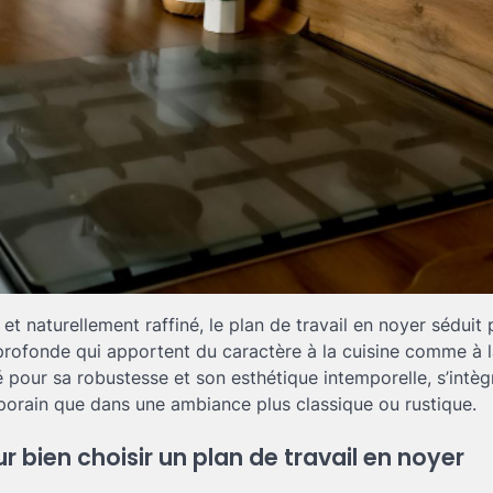
et naturellement raffiné, le plan de travail en noyer séduit
 profonde qui apportent du caractère à la cuisine comme à l
é pour sa robustesse et son esthétique intemporelle, s’intèg
porain que dans une ambiance plus classique ou rustique.
r bien choisir un plan de travail en noyer