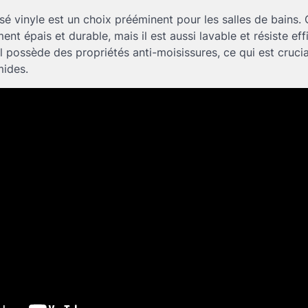
ssé vinyle est un choix prééminent pour les salles de bains.
ent épais et durable, mais il est aussi lavable et résiste e
 il possède des propriétés anti-moisissures, ce qui est crucia
ides.