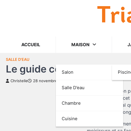
Tri
Skip
to
content
ACCUEIL
MAISON
J
SALLE D'EAU
Le guide complet du papier
Salon
Piscin
Christelle
28 novembre 2024
Salle D’eau
Opter pour le bon p
durabilité. Dans ce
Chambre
revêtement mural qu
prolongeant sa long
Cuisine
Découvrez comment le
moisissure et sa fac