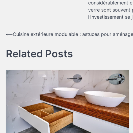
considérablement en
verre sont souvent 
l’investissement se j
Navigation
⟵
Cuisine extérieure modulable : astuces pour aménage
de
Related Posts
l’article